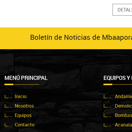
DETAL
Boletín de Noticias de Mbaapor
MENÚ PRINCIPAL
EQUIPOS Y
Inicio
Andami
Nosotros
Demolic
Equipos
Bombas
Contacto
Acanala