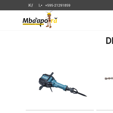
+595-21291859
D