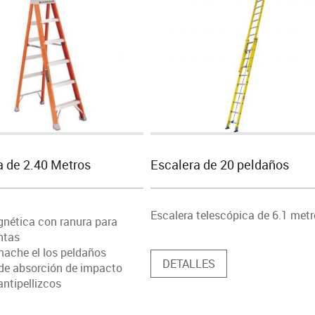
a de 2.40 Metros
Escalera de 20 peldaños
Escalera telescópica de 6.1 met
nética con ranura para
ntas
mache el los peldaños
DETALLES
de absorción de impacto
antipellizcos