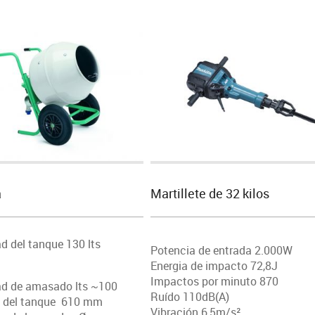
a
Martillete de 32 kilos
d del tanque 130 lts
Potencia de entrada 2.000W
Energia de impacto 72,8J
Impactos por minuto 870
d de amasado lts ~100
Ruído 110dB(A)
 del tanque 610 mm
Vibración 6,5m/s²